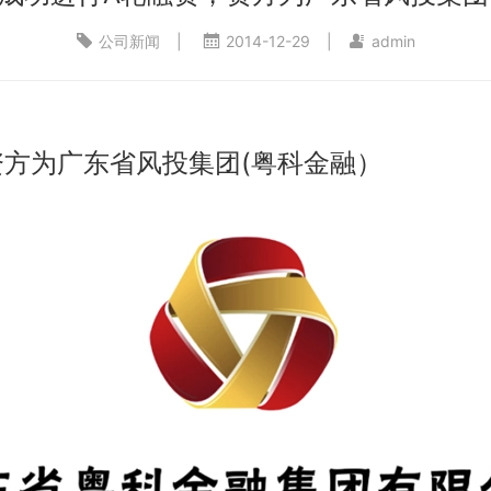
公司新闻
|
2014-12-29
|
admin
，资方为广东省风投集团(粤科金融）