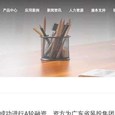
产品中心
应用案例
新闻资讯
人力资源
服务支持
11月成功进行A轮融资，资方为广东省风投集团