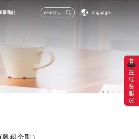
联系我们
Language
(粤科金融）